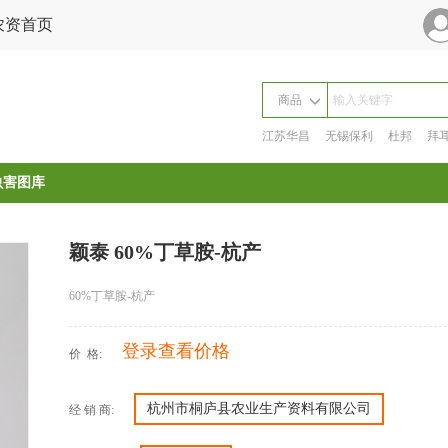
农资首页
商品
商品
江苏华昌
无锡保利
杜邦
拜
厂家
虫害图库
颖泰 60%丁草胺-杭产
60%丁草胺-杭产
登录查看价格
价 格:
杭州市桐庐县农业生产资料有限公司
经 销 商: