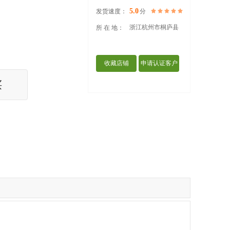
5.0
发货速度：
分
浙江杭州市桐庐县
所 在 地：
收藏店铺
申请认证客户
买