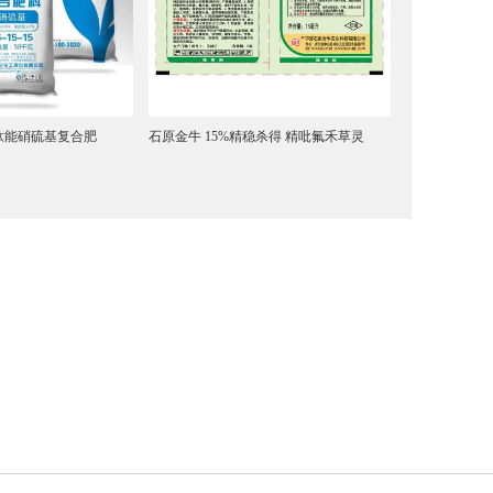
肽能硝硫基复合肥
石原金牛 15%精稳杀得 精吡氟禾草灵