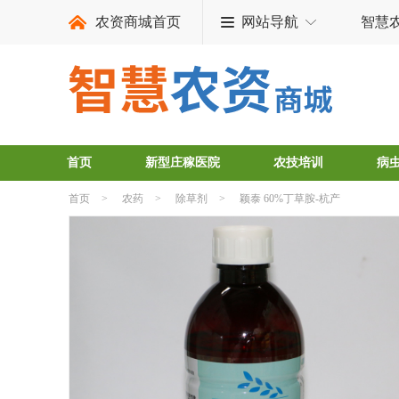
农资商城首页
网站导航
智慧
首页
新型庄稼医院
农技培训
病
首页
>
农药
>
除草剂
>
颖泰 60%丁草胺-杭产