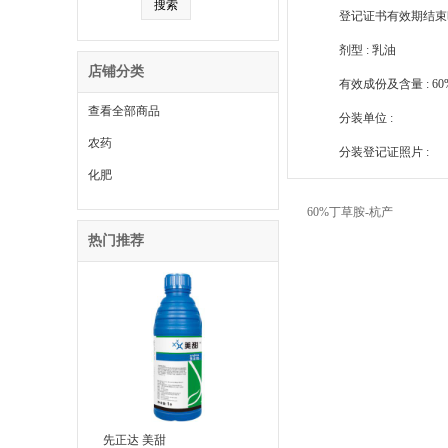
登记证书有效期结束时间 :
剂型 : 乳油
店铺分类
有效成份及含量 : 60
查看全部商品
分装单位 :
农药
分装登记证照片 :
化肥
60%丁草胺-杭产
热门推荐
先正达 美甜