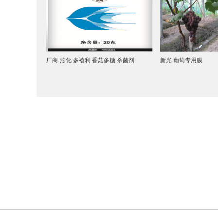
厂商-燕化 多禧利 香菇多糖 杀菌剂
新光 葡萄专用膜