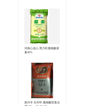
河南心连心 黑力旺腐植酸尿
素46%
新洋丰 乐开怀 腐殖酸型复合