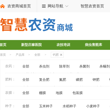
农资商城首页
网站导航
智慧农资首页
首页
新型庄稼医院
农技培训
病虫害图库
首页
>
产品库
>
全部
>
钙肥
农药：
全部
杀虫剂
除草剂
杀菌剂
杀螨剂
农药助剂
杀鼠剂
农药原药
中间体
肥料：
全部
复合肥
氮肥
磷肥
钾肥
水溶肥
微量元素肥
化肥原料
添加剂
农膜：
全部
棚膜
地膜
包装膜
种子：
全部
玉米种子
水稻种子
小麦种子