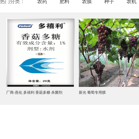
热门分类：
农药
肥料
农膜
种子
农机
厂商-燕化 多禧利 香菇多糖 杀菌剂
新光 葡萄专用膜