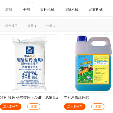
蔬菜种子
瓜果种子
农机：
全部
播种机械
灌溉机械
采摘机械
植保机械
农业仪器
农机配件
其他机械
综合排序
最新
销量
雅苒 福钙 硝酸铵钙（含硼） 总氮量≥
丰利惠果蔬钙肥
15% 农业用
加入购物车
加入购物车
收藏
收藏