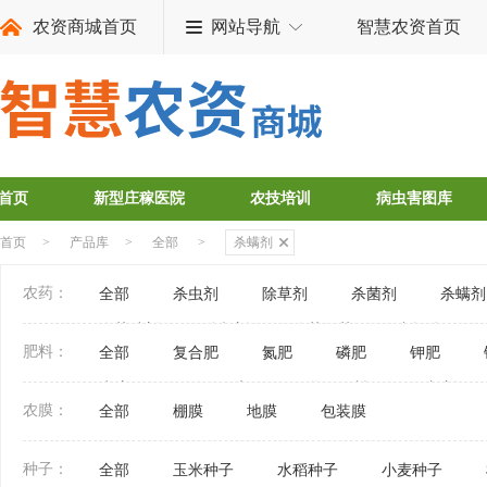
农资商城首页
网站导航
智慧农资首页
首页
新型庄稼医院
农技培训
病虫害图库
首页
>
产品库
>
全部
>
杀螨剂
农药：
全部
杀虫剂
除草剂
杀菌剂
杀螨剂
农药助剂
杀鼠剂
农药原药
中间体
肥料：
全部
复合肥
氮肥
磷肥
钾肥
水溶肥
微量元素肥
化肥原料
添加剂
农膜：
全部
棚膜
地膜
包装膜
种子：
全部
玉米种子
水稻种子
小麦种子