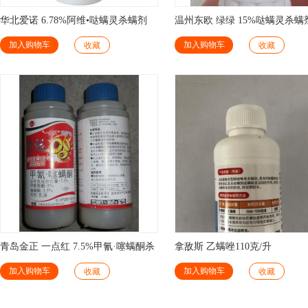
华北爱诺 6.78%阿维•哒螨灵杀螨剂
温州东欧 绿绿 15%哒螨灵杀螨
加入购物车
加入购物车
收藏
收藏
青岛金正 一点红 7.5%甲氰·噻螨酮杀
拿敌斯 乙螨唑110克/升
螨剂
加入购物车
加入购物车
收藏
收藏