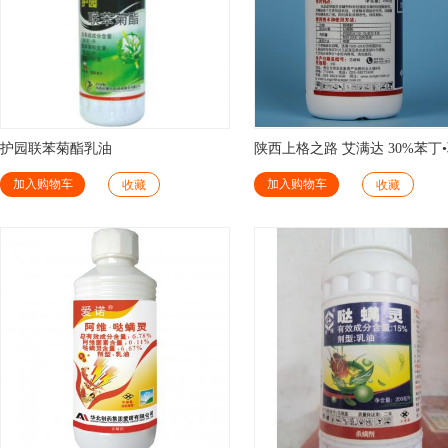
护园联苯菊酯乳油
陕西上格之路 艾满达 30%苯丁
肼杀螨剂
加入购物车
加入购物车
收藏
收藏