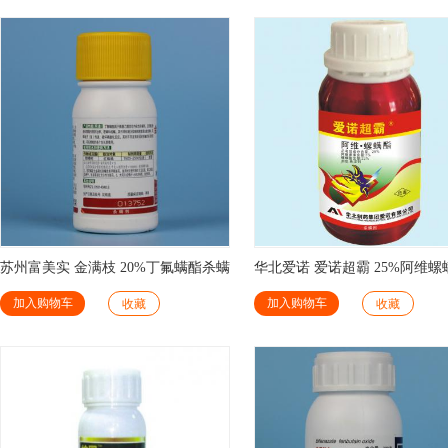
苏州富美实 金满枝 20%丁氟螨酯杀螨
华北爱诺 爱诺超霸 25%阿维螺
剂
螨剂
加入购物车
加入购物车
收藏
收藏