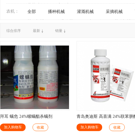
蔬菜种子
瓜果种子
农机：
全部
播种机械
灌溉机械
采摘机械
植保机械
农业仪器
农机配件
其他机械
综合排序
最新
销量
拜耳 螨危 24%螺螨酯杀螨剂
青岛奥迪斯 高喜满 24%联苯肼
剂
加入购物车
加入购物车
收藏
收藏