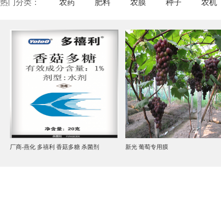
热门分类：
农药
肥料
农膜
种子
农机
厂商-燕化 多禧利 香菇多糖 杀菌剂
新光 葡萄专用膜